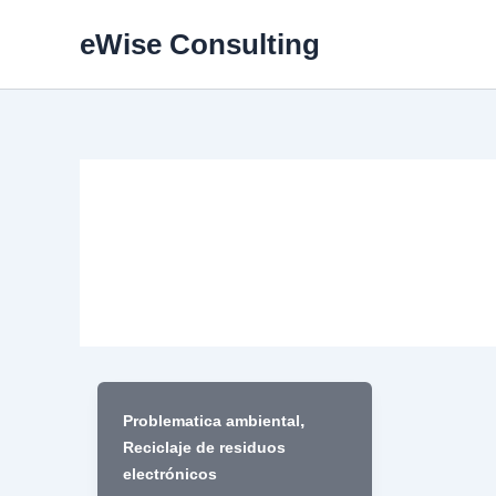
Skip
eWise Consulting
to
content
Problematica ambiental
,
Problematica ambiental
Reciclaje de residuos
electrónicos