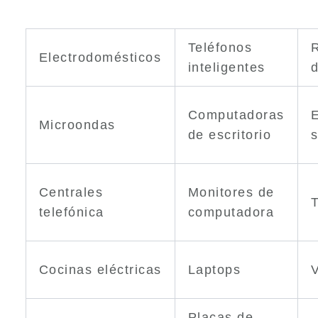
Teléfonos
Electrodomésticos
inteligentes
d
Computadoras
Microondas
de escritorio
s
Centrales
Monitores de
T
telefónica
computadora
Cocinas eléctricas
Laptops
Placas de